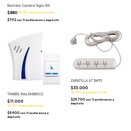
Bastidor Cambre Siglo XXI
$880
7% OFF
comprando 5 o más
$792
con
Transferencia o depósito
ZAPATILLA 4T 5MTS
$33.000
7% OFF
comprando 5 o más
TIMBRE INALÁMBRICO
$29.700
con
Transferencia o
$11.000
depósito
7% OFF
comprando 5 o más
$9.900
con
Transferencia o
depósito