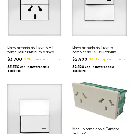
Llave armada de 1 punto + 1
Llave armada de 1 punto
toma Jeluz Platinum blanco
combinado Jeluz Platinum
blanco
$3.700
$2.800
7% OFF
comprando 5 o más
7% OFF
comprando 5 o más
$3.330
$2.520
con
Transferencia o
con
Transferencia o
depósito
depósito
Modulo toma doble Cambre
Siglo XXI