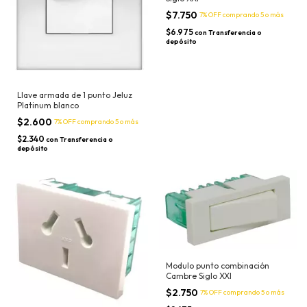
$7.750
7% OFF
comprando 5 o más
$6.975
con
Transferencia o
depósito
Llave armada de 1 punto Jeluz
Platinum blanco
$2.600
7% OFF
comprando 5 o más
$2.340
con
Transferencia o
depósito
Modulo punto combinación
Cambre Siglo XXI
$2.750
7% OFF
comprando 5 o más