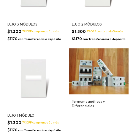
LUJO 3 MÓDULOS
LUJO 2 MÓDULOS
$1.300
$1.300
7% OFF
comprando 5 o más
7% OFF
comprando 5 o más
$1.170
$1.170
con
Transferencia o depósito
con
Transferencia o depósito
Termomagnéticos y
Diferenciales
LUJO 1 MÓDULO
$1.300
7% OFF
comprando 5 o más
$1.170
con
Transferencia o depósito