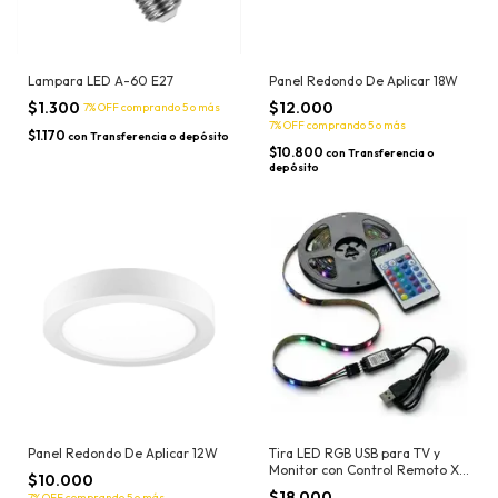
Lampara LED A-60 E27
Panel Redondo De Aplicar 18W
$1.300
$12.000
7% OFF
comprando 5 o más
7% OFF
comprando 5 o más
$1.170
con
Transferencia o depósito
$10.800
con
Transferencia o
depósito
Panel Redondo De Aplicar 12W
Tira LED RGB USB para TV y
Monitor con Control Remoto X3
$10.000
metros
$18.000
7% OFF
comprando 5 o más