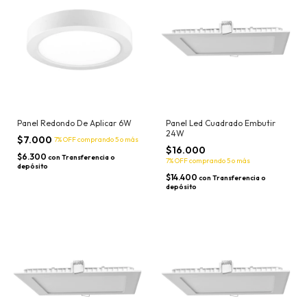
Panel Redondo De Aplicar 6W
Panel Led Cuadrado Embutir
24W
$7.000
7% OFF
comprando 5 o más
$16.000
$6.300
con
Transferencia o
7% OFF
comprando 5 o más
depósito
$14.400
con
Transferencia o
depósito