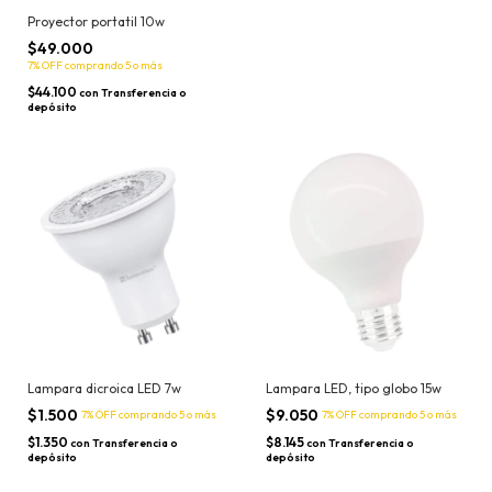
Proyector portatil 10w
$49.000
7% OFF
comprando 5 o más
$44.100
con
Transferencia o
depósito
Lampara dicroica LED 7w
Lampara LED, tipo globo 15w
$1.500
$9.050
7% OFF
comprando 5 o más
7% OFF
comprando 5 o más
$1.350
$8.145
con
Transferencia o
con
Transferencia o
depósito
depósito