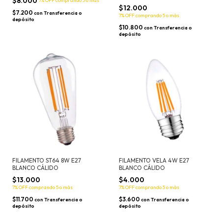
$8.000
7% OFF
comprando 5 o más
$12.000
$7.200
con
Transferencia o
7% OFF
comprando 5 o más
depósito
$10.800
con
Transferencia o
depósito
FILAMENTO ST64 8W E27
FILAMENTO VELA 4W E27
BLANCO CÁLIDO
BLANCO CÁLIDO
$13.000
$4.000
7% OFF
comprando 5 o más
7% OFF
comprando 5 o más
$11.700
$3.600
con
Transferencia o
con
Transferencia o
depósito
depósito